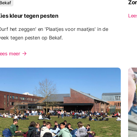
Zor
Bekaf
ies kleur tegen pesten
Lee
Durf het zeggen' en 'Plaatjes voor maatjes' in de
eek tegen pesten op Bekaf.
ees meer
arrow_forward