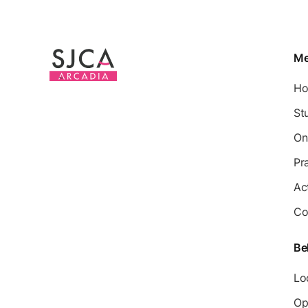
M
H
St
On
Pr
Ac
Co
Be
Lo
Op