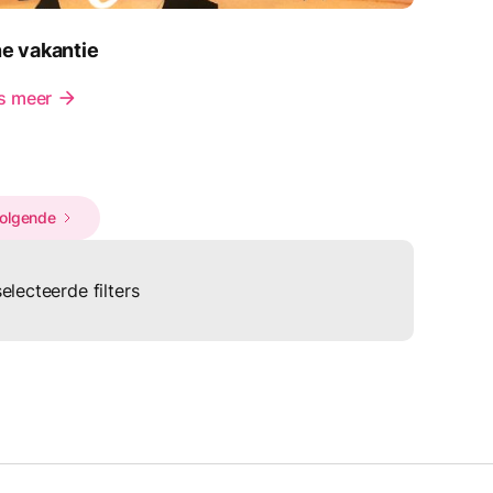
ne vakantie
s meer
arrow_forward
olgende
lecteerde filters