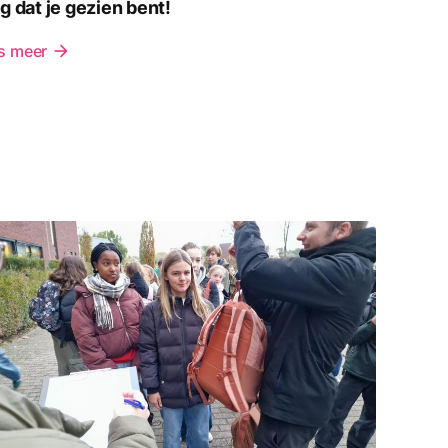
g dat je gezien bent!
s meer
arrow_forward