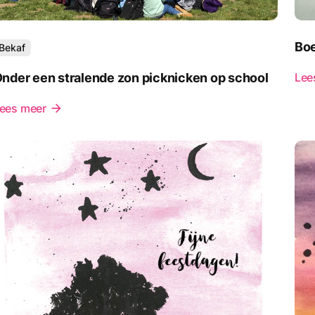
Bo
Bekaf
nder een stralende zon picknicken op school
Lee
ees meer
arrow_forward