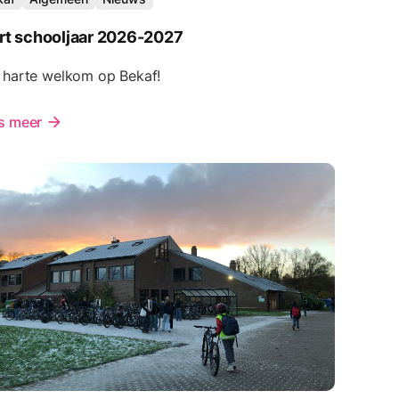
rt schooljaar 2026-2027
 harte welkom op Bekaf!
s meer
arrow_forward