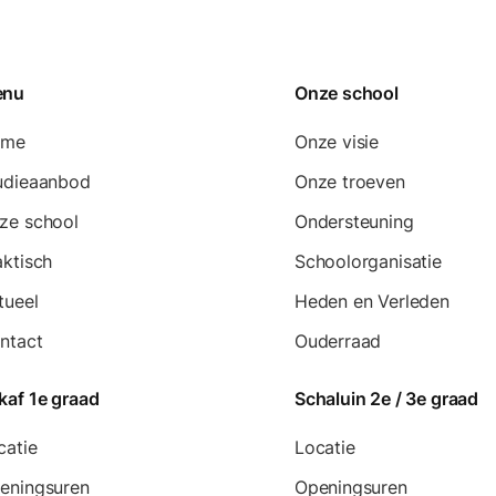
enu
Onze school
ome
Onze visie
udieaanbod
Onze troeven
ze school
Ondersteuning
aktisch
Schoolorganisatie
tueel
Heden en Verleden
ntact
Ouderraad
kaf 1e graad
Schaluin 2e / 3e graad
catie
Locatie
eningsuren
Openingsuren