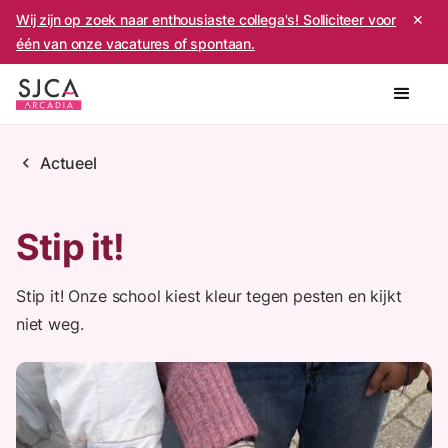
Wij zijn op zoek naar enthousiaste collega's! Solliciteer voor
✕
één van onze vacatures of spontaan.
chevron_left
Actueel
Stip it!
Stip it! Onze school kiest kleur tegen pesten en kijkt
niet weg.