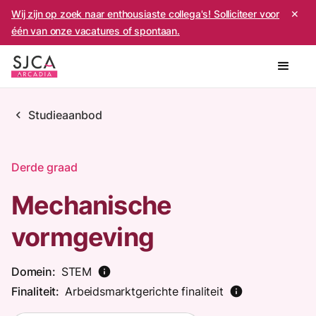
Wij zijn op zoek naar enthousiaste collega's! Solliciteer voor
✕
één van onze vacatures of spontaan.
chevron_left
Studieaanbod
Derde graad
Mechanische
vormgeving
Domein:
STEM
info
Finaliteit:
Arbeidsmarktgerichte finaliteit
info