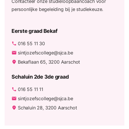
Contacteer onze studieloopbaancoach voor
persoonlijke begeleiding bij je studiekeuze.
Eerste graad Bekaf
016 55 11 30
phone
sintjozefscollege@sjca.be
email
Bekaflaan 65, 3200 Aarschot
place
Schaluin 2de 3de graad
016 55 11 11
phone
sintjozefscollege@sjca.be
email
Schaluin 28, 3200 Aarschot
place